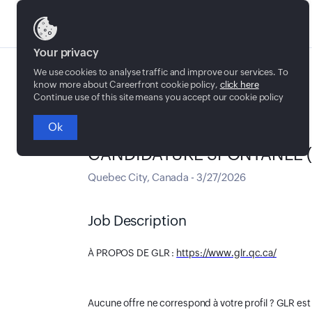
Jobs
Your privacy
We use cookies to analyse traffic and improve our services. To
know more about Careerfront cookie policy,
click here
Continue use of this site means you accept our cookie policy
Ok
Temps plein
CANDIDATURE SPONTANÉE (
Quebec City
,
Canada
-
3/27/2026
Job Description
À PROPOS DE GLR :
https://www.glr.qc.ca/
Aucune offre ne correspond à votre profil ? GLR est 