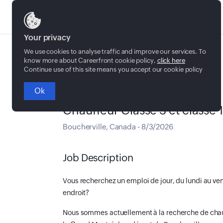
Jobs
Your privacy
We use cookies to analyse traffic and improve our services. To
know more about Careerfront cookie policy,
click here
Continue use of this site means you accept our cookie policy
Ok
Temps plein
Chauffeur Classe 3 et classe 1
Boucherville
,
Canada
-
8/3/2026
Job Description
Vous recherchez un emploi de jour, du lundi au ve
endroit?
Nous sommes actuellement à la recherche de chauff